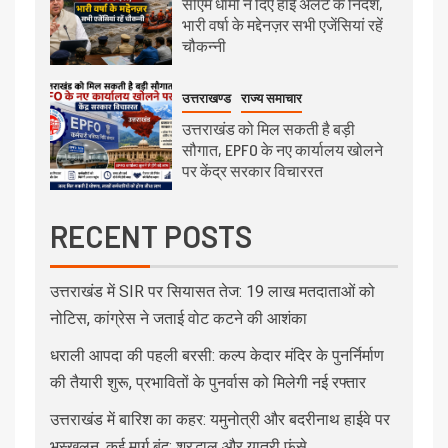
सीएम धामी ने दिए हाई अलर्ट के निर्देश,
भारी वर्षा के मद्देनज़र सभी एजेंसियां रहें
चौकन्नी
उत्तराखण्ड
राज्य समाचार
उत्तराखंड को मिल सकती है बड़ी
सौगात, EPFO के नए कार्यालय खोलने
पर केंद्र सरकार विचाररत
RECENT POSTS
उत्तराखंड में SIR पर सियासत तेज: 19 लाख मतदाताओं को
नोटिस, कांग्रेस ने जताई वोट कटने की आशंका
धराली आपदा की पहली बरसी: कल्प केदार मंदिर के पुनर्निर्माण
की तैयारी शुरू, प्रभावितों के पुनर्वास को मिलेगी नई रफ्तार
उत्तराखंड में बारिश का कहर: यमुनोत्री और बदरीनाथ हाईवे पर
भूस्खलन, कई मार्ग बंद; श्रद्धालु और यात्री फंसे