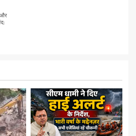
ी और
ंद;