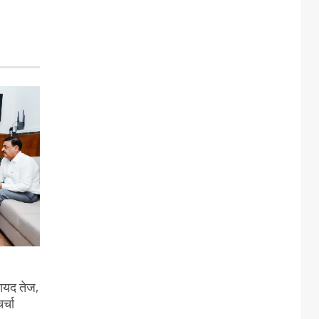
वायद तेज,
र्चा