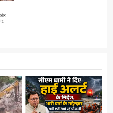
ी और
ंद;