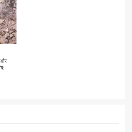
ी और
ंद;