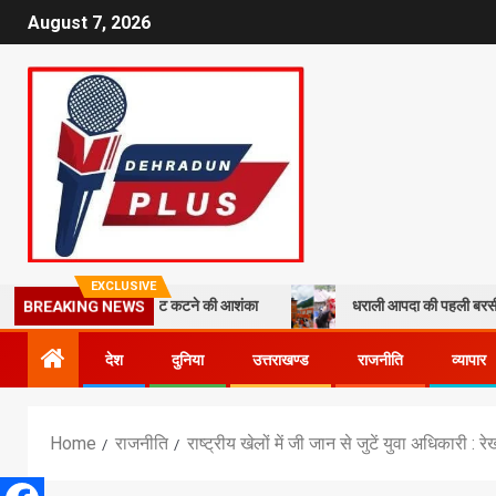
August 7, 2026
EXCLUSIVE
स ने जताई वोट कटने की आशंका
धराली आपदा की पहली बरसी: कल्प केदार मंदिर के प
BREAKING NEWS
देश
दुनिया
उत्तराखण्ड
राजनीति
व्यापार
Home
राजनीति
राष्ट्रीय खेलों में जी जान से जुटें युवा अधिकारी : रे