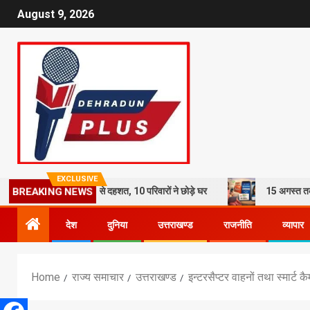
August 9, 2026
EXCLUSIVE
हर: भूस्खलन से दहशत, 10 परिवारों ने छोड़े घर
15 अगस्त तक LPG कनेक्शन की
BREAKING NEWS
देश
दुनिया
उत्तराखण्ड
राजनीति
व्यापार
Home
राज्य समाचार
उत्तराखण्ड
इन्टरसैप्टर वाहनों तथा स्मार्