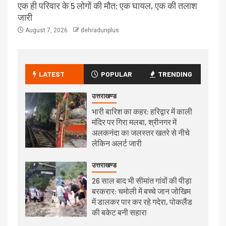
एक ही परिवार के 5 लोगों की मौत; एक घायल, एक की तलाश
जारी
August 7, 2026
dehradunplus
LATEST
POPULAR
TRENDING
उत्तराखण्ड
भारी बारिश का कहर: हरिद्वार में काली
मंदिर पर गिरा मलबा, श्रीनगर में
अलकनंदा का जलस्तर खतरे से नीचे
लेकिन अलर्ट जारी
उत्तराखण्ड
26 साल बाद भी सीमांत गांवों की पीड़ा
बरकरार: चमोली में बच्चे जान जोखिम
में डालकर पार कर रहे गदेरा, पोकलैंड
की बकेट बनी सहारा