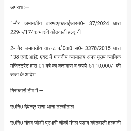
अपराधः—
1-गैर जमानतीय वारण्टएफआईआरनं0- 37/2024 धारा
229क/174क भादवि कोतवाली हल्द्वानी
2- गैर जमानतीय वारण्ट फौ0वा0 सं0- 3378/2015 धारा
138 एन0आई0 एक्ट में माननीय न्यायालय अपर मुख्य न्यायिक
मजिस्ट्रेट द्वारा 01 वर्ष का करावास व रुपये-51,10,000/- की
सजा के आदेश
गिरफ्तारी टीम में —
उ0नि0 देवेन्द्र राणा थाना तल्लीताल
उ0नि0 गौरव जोशी प्रभारी चौकी मंगल पङाव कोतवाली हल्द्वानी