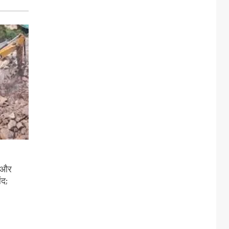
ी और
ंद;