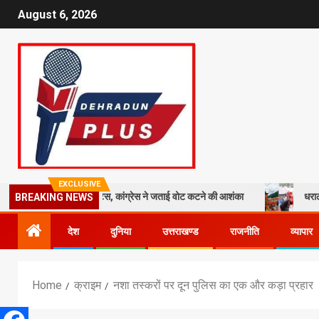
August 6, 2026
EXCLUSIVE
दाताओं को नोटिस, कांग्रेस ने जताई वोट कटने की आशंका
धराली आपदा की पहली 
BREAKING NEWS
देश
दुनिया
उत्तराखण्ड
राजनीति
व्यापार
Home
क्राइम
नशा तस्करों पर दून पुलिस का एक और कड़ा प्रहार