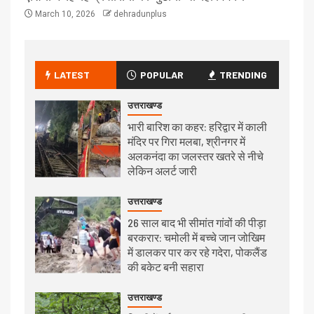
March 10, 2026
dehradunplus
LATEST
POPULAR
TRENDING
उत्तराखण्ड
भारी बारिश का कहर: हरिद्वार में काली
मंदिर पर गिरा मलबा, श्रीनगर में
अलकनंदा का जलस्तर खतरे से नीचे
लेकिन अलर्ट जारी
उत्तराखण्ड
26 साल बाद भी सीमांत गांवों की पीड़ा
बरकरार: चमोली में बच्चे जान जोखिम
में डालकर पार कर रहे गदेरा, पोकलैंड
की बकेट बनी सहारा
उत्तराखण्ड