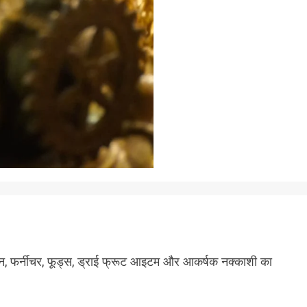
न, फर्नीचर, फूड्स, ड्राई फ्रूट आइटम और आकर्षक नक्काशी का