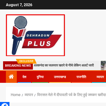
August 7, 2026
EXCLUSIVE
, श्रीनगर में अलकनंदा का जलस्तर खतरे से नीचे लेकिन अलर्ट जारी
26 साल बाद भ
BREAKING NEWS
देश
दुनिया
उत्तराखण्ड
राजनीति
व्यापार
Home
व्यापार
विरासत मेले में दीपावली पर्व के लिए हुई जमकर खरीद