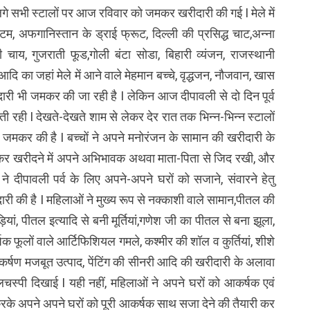
 लगे सभी स्टालों पर आज रविवार को जमकर खरीदारी की गई I मेले में
टम, अफगानिस्तान के ड्राई फ्रूट, दिल्ली की प्रसिद्ध चाट,अन्ना
 चाय, गुजराती फूड,गोली बंटा सोडा, बिहारी व्यंजन, राजस्थानी
का जहां मेले में आने वाले मेहमान बच्चे, वृद्धजन, नौजवान, खास
खरीदारी भी जमकर की जा रही है I लेकिन आज दीपावली से दो दिन पूर्व
ोती रही I देखते-देखते शाम से लेकर देर रात तक भिन्न-भिन्न स्टालों
ी जमकर की है I बच्चों ने अपने मनोरंजन के सामान की खरीदारी के
ेकर खरीदने में अपने अभिभावक अथवा माता-पिता से जिद रखी, और
े दीपावली पर्व के लिए अपने-अपने घरों को सजाने, संवारने हेतु
ी की है I महिलाओं ने मुख्य रूप से नक्काशी वाले सामान,पीतल की
ियां, पीतल इत्यादि से बनी मूर्तियां,गणेश जी का पीतल से बना झूला,
क फूलों वाले आर्टिफिशियल गमले, कश्मीर की शॉल व कुर्तियां, शीशे
 आकर्षण मजबूत उत्पाद, पेंटिंग की सीनरी आदि की खरीदारी के अलावा
लचस्पी दिखाई I यही नहीं, महिलाओं ने अपने घरों को आकर्षक एवं
करके अपने अपने घरों को पूरी आकर्षक साथ सजा देने की तैयारी कर