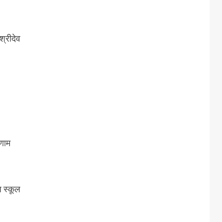
्रीदेव
िणाम
ज स्कूल