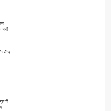
करण
ल बनी
 के बीच
ृह में
्य