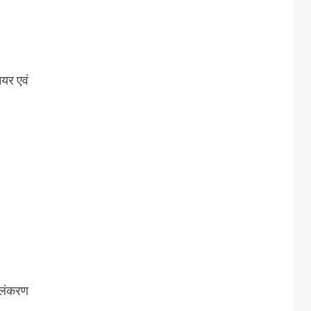
ियर एवं
 अलंकरण