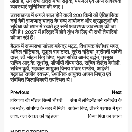
आती हैं, उन सभी क्षेत्रों में भी सड़क, पेयजल एवं अन्य आवश्यक
व्यवस्थाएं सुनिश्चित की जाए।
उत्तराखण्ड में अगले साल होने वाली 280 किमी की ऐतिहासिक
नदां देवी राजजात यात्रा के भव्य आयोजन और श्रद्धालुओं की
सुविधा को ध्यान में रखते हुए सभी आवश्यक व्यवस्थाएं की जा
रही है। 2027 में हरिद्वार में होने कुंभ के लिए भी सभी तैयारियां
की जा रही हैं।
बैठक में राज्यसभा सांसद महेन्द्र भट्ट, विधायक बंशीधर भगत,
अनिल नौटियाल, भूपाल राम टम्टा, सुरेश गड़िया, श्रीमती पार्वती
दास, डॉ. मोहन सिंह बिष्ट, मुख्य सचिव आनंद बर्द्धन, प्रमुख
सचिव आर.के. सुधांशु, डीजीपी दीपम सेठ, सचिव शैलेश बगोली,
सचिन कुर्वे, गढ़वाल आयुक्त विनय शंकर पाण्डेय, आईजी
गढ़वाल राजीव स्वरूप, स्थानिक आयुक्त अजय मिश्रा एवं
संबंधित जिलाधिकारी उपस्थित थे।
Previous
Next
हरियाणा की मॉडल सिम्मी चौधरी
सेना में लेफ्टिनेंट बने रानीखेत के
का मर्डर, सोनीपत के नहर में मिली
साकेत बिष्ट, तीसरे प्रयास में पूरा
लाश, गला रेतकर की गई हत्या
किया पिता का सपना