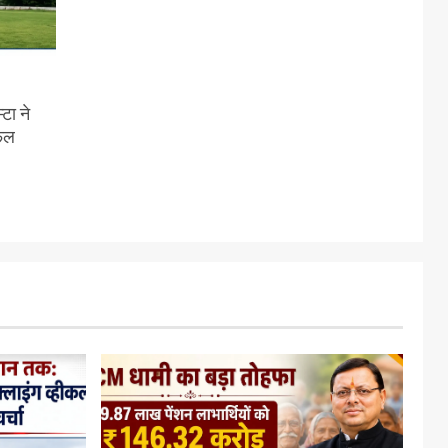
टा ने
सफल