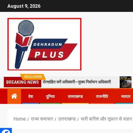
August 9, 2026
EXCLUSIVE
ल्ड स्टाफ को प्रोत्साहित करें अधिकारी—मुख्य निर्वाचन अधिकारी
मसूरी में 
BREAKING NEWS
देश
दुनिया
उत्तराखण्ड
राजनीति
व्यापार
Home
राज्य समाचार
उत्तराखण्ड
भारी बारिश और तूफान से वाहन हुआ