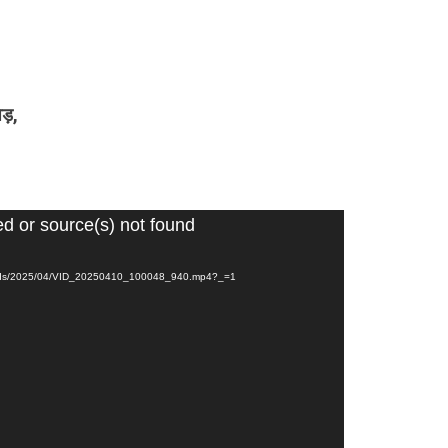
ड़,
ed or source(s) not found
uploads/2025/04/VID_20250410_100048_940.mp4?_=1