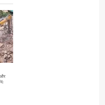
ी और
ंद;