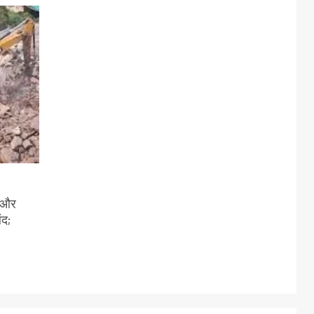
ी और
ंद;