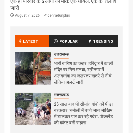
एक ही परिवार के 5 लोगों की मौत; एक घायल, एक की तलाश
जारी
August 7, 2026
dehradunplus
LATEST
POPULAR
TRENDING
उत्तराखण्ड
भारी बारिश का कहर: हरिद्वार में काली
मंदिर पर गिरा मलबा, श्रीनगर में
अलकनंदा का जलस्तर खतरे से नीचे
लेकिन अलर्ट जारी
उत्तराखण्ड
26 साल बाद भी सीमांत गांवों की पीड़ा
बरकरार: चमोली में बच्चे जान जोखिम
में डालकर पार कर रहे गदेरा, पोकलैंड
की बकेट बनी सहारा