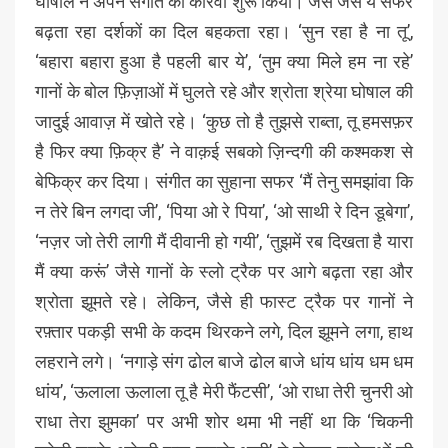
घोषाल ने अपने संगीत का कारवां शुरू किया। जैसे जैसे ये सफर
बढ़ता रहा दर्शकों का दिल बहकता रहा। ‘सुन रहा है ना तू’,
‘बहारा बहारा हुआ है पहली बार ये’, ‘तुम क्या मिले हम ना रहे’
गानों के बोल फ़िज़ाओं में घुलते रहे और श्रोता श्रेया घोषाल की
जादुई आवाज़ में खोते रहे। ‘कुछ तो है तुझसे राब्ता, तू हमसफ़र
है फिर क्या फ़िक्र है’ ने वाक़ई सबको ज़िन्दगी की कश्मकश से
बेफिक्र कर दिया। संगीत का सुहाना सफर ‘मैं तेनु समझांवा कि
न तेरे बिन लगदा जी’, ‘पिया ओ रे पिया’, ‘ओ साथी रे दिन डूबेगा’,
‘नज़र जो तेरी लागी मैं दीवानी हो गयी’, ‘तुझमें रब दिखता है यारा
मैं क्या करूं’ जैसे गानों के स्लो ट्रैक पर आगे बढ़ता रहा और
श्रोता झूमते रहे। लेकिन, जैसे ही फास्ट ट्रैक पर गानों ने
रफ़्तार पकड़ी सभी के कदम थिरकने लगे, दिल झूमने लगा, हाथ
लहराने लगे। ‘नगाड़े संग ढोल बाजे ढोल बाजे धांय धांय धम धम
धांय’, ‘ऊलाला ऊलाला तू है मेरी फैंटसी’, ‘ओ राधा तेरी चुनरी ओ
राधा तेरा झुमका’ पर अभी शोर थमा भी नहीं था कि ‘चिकनी